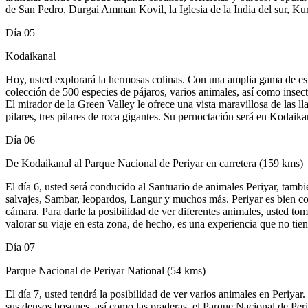
de San Pedro, Durgai Amman Kovil, la Iglesia de la India del sur, Kur
Día 05
Kodaikanal
Hoy, usted explorará la hermosas colinas. Con una amplia gama de espe
colección de 500 especies de pájaros, varios animales, así como insect
El mirador de la Green Valley le ofrece una vista maravillosa de las ll
pilares, tres pilares de roca gigantes. Su pernoctación será en Kodaika
Día 06
De Kodaikanal al Parque Nacional de Periyar en carretera (159 kms)
El día 6, usted será conducido al Santuario de animales Periyar, tamb
salvajes, Sambar, leopardos, Langur y muchos más. Periyar es bien co
cámara. Para darle la posibilidad de ver diferentes animales, usted t
valorar su viaje en esta zona, de hecho, es una experiencia que no tie
Día 07
Parque Nacional de Periyar National (54 kms)
El día 7, usted tendrá la posibilidad de ver varios animales en Periya
sus densos bosques, así como las praderas, el Parque Nacional de Per