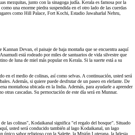
uas mezquitas, junto con la sinagoga judía. Kerala es famosa por la
sí como una enorme piedra suspendida en el otro lado de las cuerdas
 lugares como Hill Palace, Fort Kochi, Estadio Jawaharlal Nehru,
 de Kannan Devan, el paisaje de baja montaña que se encuentra aaquí
 Anamudi está rodeado por miles de santuarios de vida silvestre que
tino de luna de miel más popular en Kerala. Si la suerte está a su
do en el medio de colinas, así como selvas. A continuación, usted será
erbales. Además, si quiere puede desfrutar de un paseo en elefante. De
dena montañosa ubicada en la India. Además, para ayudarle a aprender
omo otras cascadas. Su pernoctación de este día será en Munnar.
de las colinas", Kodaikanal significa "el regalo del bosque". Situado
 aquí, usted será conducido también al lago Kodaikanal, un lago
n único sabor religioso con la Salette, la Misión Luterana, la Iglesia