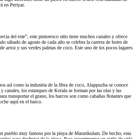
á en Periyar.
ia del este”, este pintoresco sitio tiene muchos canales y ofrece
do sábado de agosto de cada año se celebra la carrera de botes de
de arroz y sus verdes palmas de coco. Este uno de los pocos lugares
nos así como la industria de la fibra de coco, Alappuzha se conoce
 canales, los estanques de Kerala se forman por las olas y las
 para transportar el grano, los barcos son como cabañas flotantes que
oche aquí en el barco.
 un pueblo muy famoso por la playa de Mararikulam. De hecho, esta
itos para desfrutar de la playa. Para experimentar un estilo de vida