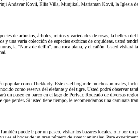
inji Andavar Kovil, Ellis Villa, Munjikal, Mariaman Kovil, la Iglesia d
cies de arbustos, árboles, mirtos y variedades de rosas, la belleza del
os y una varia colección de especies exóticas de orquídeas, usted tendrá
anuras, la “Nariz de delfín”, una roca plana, y el cañón. Usted visitará t
nal.
ién popular como Thekkady. Este es el hogar de muchos animales, incluye
nocido como reserva del elefante y del tigre. Usted podrá observar tamb
omará un paseo en barco en el lago de Periyar. Rodeado de diversas regio
ne que perder. Si usted tiene tiempo, le recomendamos una caminata tran
r. También puede ir por un paseo, visitar los bazares locales, o ir por u
iyar es el hogar de un gran número de aves y animales. Para experiment