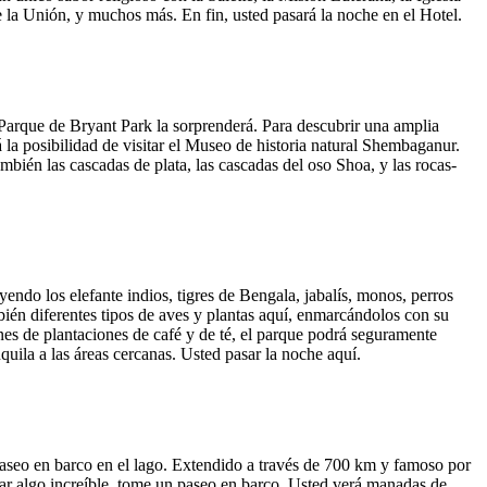
e la Unión, y muchos más. En fin, usted pasará la noche en el Hotel.
 Parque de Bryant Park la sorprenderá. Para descubrir una amplia
 la posibilidad de visitar el Museo de historia natural Shembaganur.
ambién las cascadas de plata, las cascadas del oso Shoa, y las rocas-
ndo los elefante indios, tigres de Bengala, jabalís, monos, perros
ién diferentes tipos de aves y plantas aquí, enmarcándolos con su
nes de plantaciones de café y de té, el parque podrá seguramente
quila a las áreas cercanas. Usted pasar la noche aquí.
n paseo en barco en el lago. Extendido a través de 700 km y famoso por
ar algo increíble, tome un paseo en barco. Usted verá manadas de