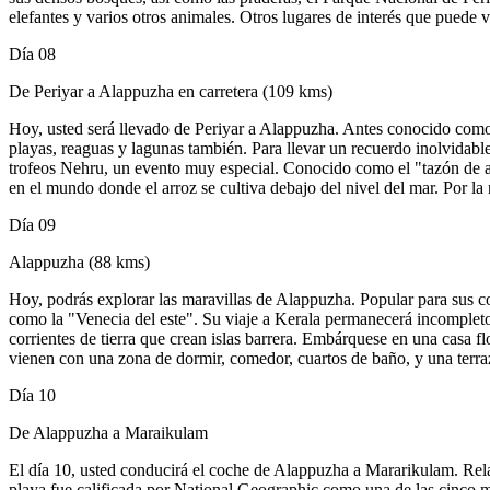
elefantes y varios otros animales. Otros lugares de interés que puede
Día 08
De Periyar a Alappuzha en carretera (109 kms)
Hoy, usted será llevado de Periyar a Alappuzha. Antes conocido como 
playas, reaguas y lagunas también. Para llevar un recuerdo inolvidab
trofeos Nehru, un evento muy especial. Conocido como el "tazón de ar
en el mundo donde el arroz se cultiva debajo del nivel del mar. Por la
Día 09
Alappuzha (88 kms)
Hoy, podrás explorar las maravillas de Alappuzha. Popular para sus com
como la "Venecia del este". Su viaje a Kerala permanecerá incompleto 
corrientes de tierra que crean islas barrera. Embárquese en una casa fl
vienen con una zona de dormir, comedor, cuartos de baño, y una terraz
Día 10
De Alappuzha a Maraikulam
El día 10, usted conducirá el coche de Alappuzha a Mararikulam. Rel
playa fue calificada por National Geographic como una de las cinco me