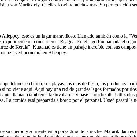
 visitar son Murikkady, Chelles Kovil y muchos más. Su pernoctación ser
Alleppey, este es un lugar maravilloso. Llamado también como la “Venec
le, experimente un crucero en el Reagua. En el lago Punnamada el segun
roz de Kerala", Kuttanad es tiene un paisaje increíble con sus campos 
 noche usted pernotará en Alleppey.
peticiones en barco, sus playas, los días de fiesta, los productos mari
si no viene aquí. Aquí hay una red de grandes lagos formados por ríos y
otante, llamada también “ kettuvallam “ y pase la noche allí. Utilizados
a. La comida está preparada a bordo por el personal. Usted pasará la n
aje su cuerpo y su mente en la playa durante la noche. Mararikulam es
jores playas en todo el mundo, y por eso es uno de los destinos más bon