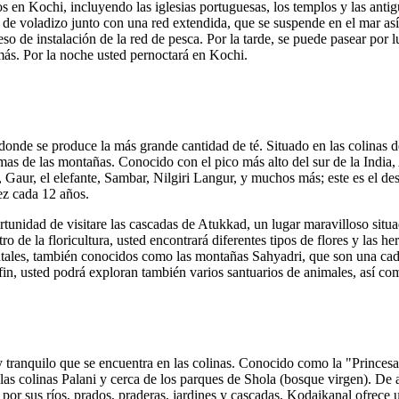
 en Kochi, incluyendo las iglesias portuguesas, los templos y las antig
ta de voladizo junto con una red extendida, que se suspende en el mar a
so de instalación de la red de pesca. Por la tarde, se puede pasear por
ás. Por la noche usted pernoctará en Kochi.
n donde se produce la más grande cantidad de té. Situado en las colinas
mas de las montañas. Conocido con el pico más alto del sur de la India,
 Gaur, el elefante, Sambar, Nilgiri Langur, y muchos más; este es el des
vez cada 12 años.
tunidad de visitare las cascadas de Atukkad, un lugar maravilloso situa
 de la floricultura, usted encontrará diferentes tipos de flores y las h
dentales, también conocidos como las montañas Sahyadri, que son una ca
 fin, usted podrá exploran también varios santuarios de animales, así c
tranquilo que se encuentra en las colinas. Conocido como la "Princesa 
 las colinas Palani y cerca de los parques de Shola (bosque virgen). De
r por sus ríos, prados, praderas, jardines y cascadas, Kodaikanal ofrece u