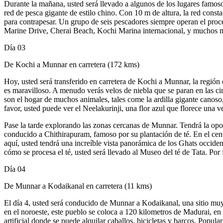
Durante la mañana, usted será llevado a algunos de los lugares famosos
red de pesca gigante de estilo chino. Con 10 m de altura, la red cons
para contrapesar. Un grupo de seis pescadores siempre operan el proce
Marine Drive, Cherai Beach, Kochi Marina internacional, y muchos m
Día 03
De Kochi a Munnar en carretera (172 kms)
Hoy, usted será transferido en carretera de Kochi a Munnar, la regió
es maravilloso. A menudo verás velos de niebla que se paran en las ci
son el hogar de muchos animales, tales come la ardilla gigante canoso,
favor, usted puede ver el Neelakurinji, una flor azul que florece una 
Pase la tarde explorando las zonas cercanas de Munnar. Tendrá la opor
conducido a Chithirapuram, famoso por su plantación de té. En el centro
aquí, usted tendrá una increíble vista panorámica de los Ghats occi
cómo se procesa el té, usted será llevado al Museo del té de Tata. Por
Día 04
De Munnar a Kodaikanal en carretera (11 kms)
El día 4, usted será conducido de Munnar a Kodaikanal, una sitio muy 
en el noroeste, este pueblo se coloca a 120 kilometros de Madurai, en
artificial donde se puede alquilar caballos, bicicletas y barcos. Popula