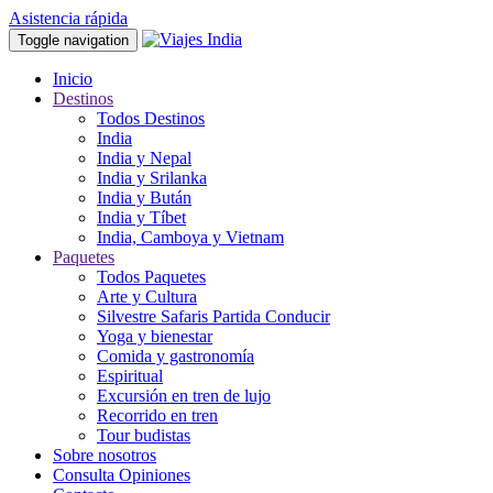
Asistencia rápida
Toggle navigation
Inicio
Destinos
Todos Destinos
India
India y Nepal
India y Srilanka
India y Bután
India y Tíbet
India, Camboya y Vietnam
Paquetes
Todos Paquetes
Arte y Cultura
Silvestre Safaris Partida Conducir
Yoga y bienestar
Comida y gastronomía
Espiritual
Excursión en tren de lujo
Recorrido en tren
Tour budistas
Sobre nosotros
Consulta Opiniones