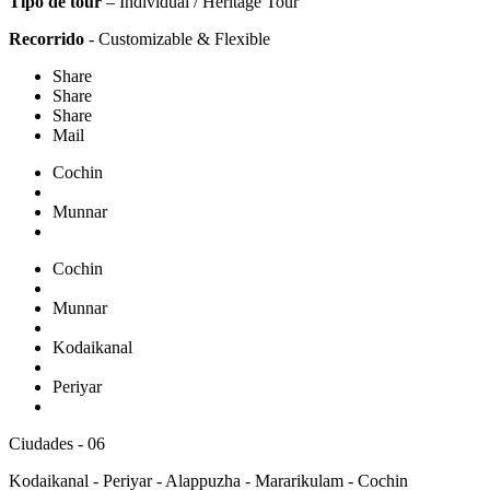
Tipo de tour
– Individual / Heritage Tour
Recorrido
- Customizable & Flexible
Share
Share
Share
Mail
Cochin
Munnar
Cochin
Munnar
Kodaikanal
Periyar
Ciudades - 06
Kodaikanal - Periyar - Alappuzha - Mararikulam - Cochin