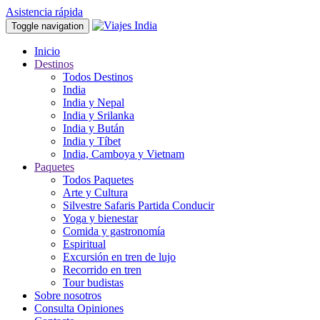
Asistencia rápida
Toggle navigation
Inicio
Destinos
Todos Destinos
India
India y Nepal
India y Srilanka
India y Bután
India y Tíbet
India, Camboya y Vietnam
Paquetes
Todos Paquetes
Arte y Cultura
Silvestre Safaris Partida Conducir
Yoga y bienestar
Comida y gastronomía
Espiritual
Excursión en tren de lujo
Recorrido en tren
Tour budistas
Sobre nosotros
Consulta Opiniones