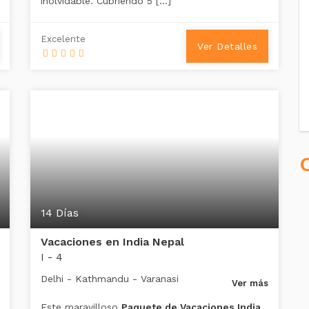
inolvidable. Cubriendo 5 […]
Excelente
Ver Detalles
14 Días
Vacaciones en India Nepal
I - 4
Delhi - Kathmandu - Varanasi
Ver más
Este maravilloso
Paquete de Vacaciones India