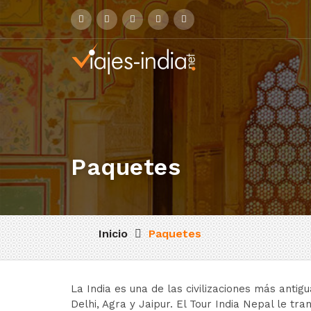
Paquetes
Inicio
Paquetes
La India es una de las civilizaciones más antig
Delhi, Agra y Jaipur. El Tour India Nepal le t