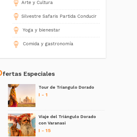
Arte y Cultura
Silvestre Safaris Partida Conducir
Yoga y bienestar
Comida y gastronomía
Espiritual
O
Excursión en tren de lujo
fertas Especiales
Recorrido en tren
Tour de Triangulo Dorado
I - 1
Tour budistas
Norte India
Viaje del Triángulo Dorado
con Varanasi
Del Sur India
I - 15