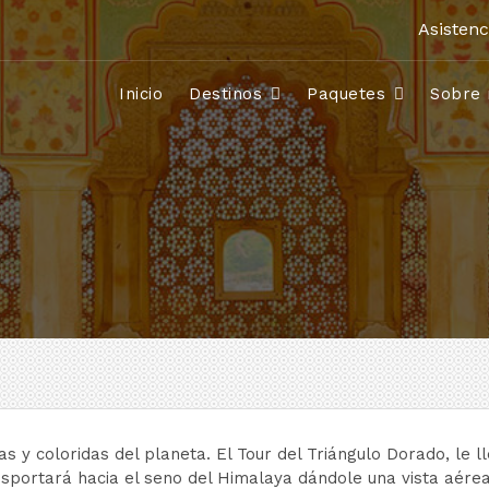
Asistenc
Inicio
Destinos
Paquetes
Sobre 
uas y coloridas del planeta. El Tour del Triángulo Dorado, le 
ransportará hacia el seno del Himalaya dándole una vista aére