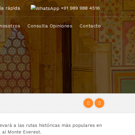
ia rápida
+91 989 988 4516
nosotros
Consulta Opiniones
Contacto
llevará a las rutas históricas más populares en
a al Monte Everest.