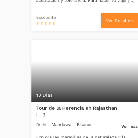
aceptación y tolerancia. Para hacer tu viaje […]
Excelente
Ver Detalles
13 Días
Tour de la Herencia en Rajasthan
I - 3
Delhi - Mandawa - Bikaner
Ver más
Explora las maravillas de la naturaleza y la