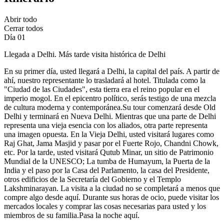
Abrir todo
Cerrar todos
Día 01
Llegada a Delhi. Más tarde visita histórica de Delhi
En su primer día, usted llegará a Delhi, la capital del país. A partir de
ahí, nuestro representante lo trasladará al hotel. Titulada como la
"Ciudad de las Ciudades", esta tierra era el reino popular en el
imperio mogol. En el epicentro político, serás testigo de una mezcla
de cultura moderna y contemporánea.Su tour comenzará desde Old
Delhi y terminará en Nueva Delhi. Mientras que una parte de Delhi
representa una vieja esencia con los aliados, otra parte representa
una imagen opuesta. En la Vieja Delhi, usted visitará lugares como
Raj Ghat, Jama Masjid y pasar por el Fuerte Rojo, Chandni Chowk,
etc. Por la tarde, usted visitará Qutub Minar, un sitio de Patrimonio
Mundial de la UNESCO; La tumba de Humayum, la Puerta de la
India y el paso por la Casa del Parlamento, la casa del Presidente,
otros edificios de la Secretaría del Gobierno y el Templo
Lakshminarayan. La visita a la ciudad no se completará a menos que
compre algo desde aquí. Durante sus horas de ocio, puede visitar los
mercados locales y comprar las cosas necesarias para usted y los
miembros de su familia.Pasa la noche aquí.