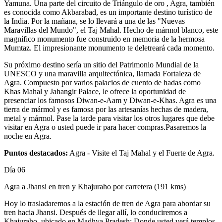
Yamuna. Una parte del circuito de Triángulo de oro , Agra, también
es conocida como Akbarabad, es un importante destino turístico de
la India. Por la mañana, se lo llevará a una de las "Nuevas
Maravillas del Mundo", el Taj Mahal. Hecho de mármol blanco, este
magnífico monumento fue construido en memoria de la hermosa
Mumtaz. El impresionante monumento te deletreará cada momento.
Su próximo destino sería un sitio del Patrimonio Mundial de la
UNESCO y una maravilla arquitectónica, llamada Fortaleza de
Agra. Compuesto por varios palacios de cuento de hadas como
Khas Mahal y Jahangir Palace, le ofrece la oportunidad de
presenciar los famosos Diwan-e-Aam y Diwan-e-Khas. Agra es una
tierra de mármol y es famosa por las artesanías hechas de madera,
metal y mármol. Pase la tarde para visitar los otros lugares que debe
visitar en Agra o usted puede ir para hacer compras.Pasaremos la
noche en Agra.
Puntos destacados:
Agra - Visite el Taj Mahal y el Fuerte de Agra.
Día 06
Agra a Jhansi en tren y Khajuraho por carretera (191 kms)
Hoy lo trasladaremos a la estación de tren de Agra para abordar su
tren hacia Jhansi. Después de llegar allí, lo conduciremos a
Khajuraho, ubicado en Madhya Pradesh; Donde usted verá templos