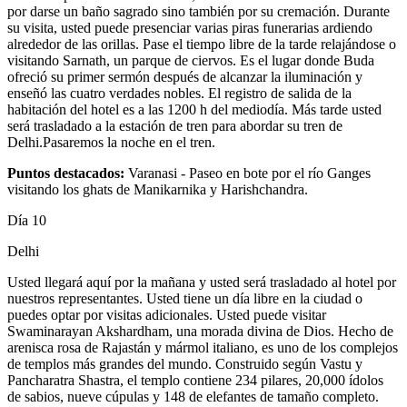
por darse un baño sagrado sino también por su cremación. Durante
su visita, usted puede presenciar varias piras funerarias ardiendo
alrededor de las orillas. Pase el tiempo libre de la tarde relajándose o
visitando Sarnath, un parque de ciervos. Es el lugar donde Buda
ofreció su primer sermón después de alcanzar la iluminación y
enseñó las cuatro verdades nobles. El registro de salida de la
habitación del hotel es a las 1200 h del mediodía. Más tarde usted
será trasladado a la estación de tren para abordar su tren de
Delhi.Pasaremos la noche en el tren.
Puntos destacados:
Varanasi - Paseo en bote por el río Ganges
visitando los ghats de Manikarnika y Harishchandra.
Día 10
Delhi
Usted llegará aquí por la mañana y usted será trasladado al hotel por
nuestros representantes. Usted tiene un día libre en la ciudad o
puedes optar por visitas adicionales. Usted puede visitar
Swaminarayan Akshardham, una morada divina de Dios. Hecho de
arenisca rosa de Rajastán y mármol italiano, es uno de los complejos
de templos más grandes del mundo. Construido según Vastu y
Pancharatra Shastra, el templo contiene 234 pilares, 20,000 ídolos
de sabios, nueve cúpulas y 148 de elefantes de tamaño completo.