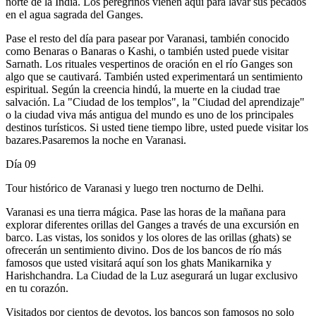
norte de la India. Los peregrinos vienen aquí para lavar sus pecados
en el agua sagrada del Ganges.
Pase el resto del día para pasear por Varanasi, también conocido
como Benaras o Banaras o Kashi, o también usted puede visitar
Sarnath. Los rituales vespertinos de oración en el río Ganges son
algo que se cautivará. También usted experimentará un sentimiento
espiritual. Según la creencia hindú, la muerte en la ciudad trae
salvación. La "Ciudad de los templos", la "Ciudad del aprendizaje"
o la ciudad viva más antigua del mundo es uno de los principales
destinos turísticos. Si usted tiene tiempo libre, usted puede visitar los
bazares.Pasaremos la noche en Varanasi.
Día 09
Tour histórico de Varanasi y luego tren nocturno de Delhi.
Varanasi es una tierra mágica. Pase las horas de la mañana para
explorar diferentes orillas del Ganges a través de una excursión en
barco. Las vistas, los sonidos y los olores de las orillas (ghats) se
ofrecerán un sentimiento divino. Dos de los bancos de río más
famosos que usted visitará aquí son los ghats Manikarnika y
Harishchandra. La Ciudad de la Luz asegurará un lugar exclusivo
en tu corazón.
Visitados por cientos de devotos, los bancos son famosos no solo