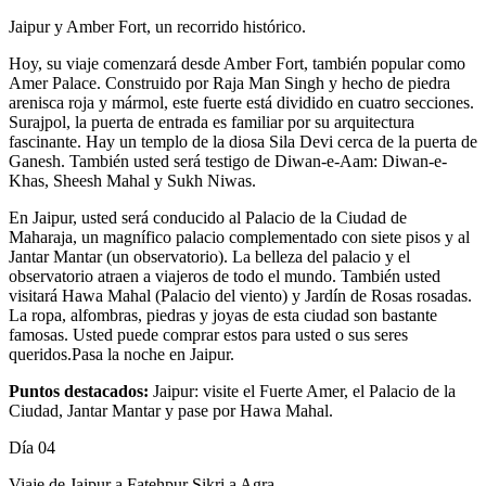
Jaipur y Amber Fort, un recorrido histórico.
Hoy, su viaje comenzará desde Amber Fort, también popular como
Amer Palace. Construido por Raja Man Singh y hecho de piedra
arenisca roja y mármol, este fuerte está dividido en cuatro secciones.
Surajpol, la puerta de entrada es familiar por su arquitectura
fascinante. Hay un templo de la diosa Sila Devi cerca de la puerta de
Ganesh. También usted será testigo de Diwan-e-Aam: Diwan-e-
Khas, Sheesh Mahal y Sukh Niwas.
En Jaipur, usted será conducido al Palacio de la Ciudad de
Maharaja, un magnífico palacio complementado con siete pisos y al
Jantar Mantar (un observatorio). La belleza del palacio y el
observatorio atraen a viajeros de todo el mundo. También usted
visitará Hawa Mahal (Palacio del viento) y Jardín de Rosas rosadas.
La ropa, alfombras, piedras y joyas de esta ciudad son bastante
famosas. Usted puede comprar estos para usted o sus seres
queridos.Pasa la noche en Jaipur.
Puntos destacados:
Jaipur: visite el Fuerte Amer, el Palacio de la
Ciudad, Jantar Mantar y pase por Hawa Mahal.
Día 04
Viaje de Jaipur a Fatehpur Sikri a Agra