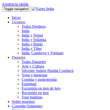
Asistencia rápida
Toggle navigation
Inicio
Destinos
Todos Destinos
India
India y Nepal
India y Srilanka
India y Bután
India y Tíbet
India, Camboya y Vietnam
Paquetes
Todos Paquetes
Arte y Cultura
Silvestre Safaris Partida Conducir
Yoga y bienestar
Comida y gastronomía
Espiritual
Excursión en tren de lujo
Recorrido en tren
Tour budistas
Sobre nosotros
Consulta Opiniones