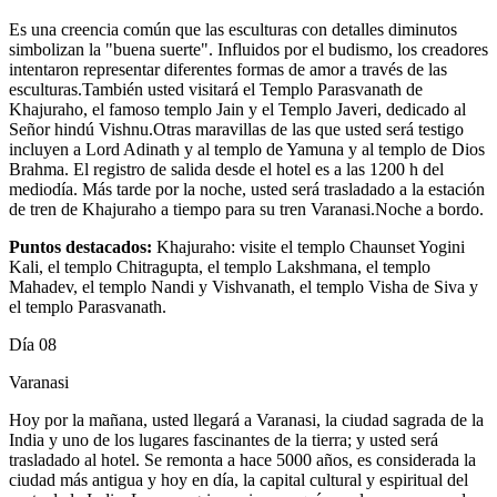
Es una creencia común que las esculturas con detalles diminutos
simbolizan la "buena suerte". Influidos por el budismo, los creadores
intentaron representar diferentes formas de amor a través de las
esculturas.También usted visitará el Templo Parasvanath de
Khajuraho, el famoso templo Jain y el Templo Javeri, dedicado al
Señor hindú Vishnu.Otras maravillas de las que usted será testigo
incluyen a Lord Adinath y al templo de Yamuna y al templo de Dios
Brahma. El registro de salida desde el hotel es a las 1200 h del
mediodía. Más tarde por la noche, usted será trasladado a la estación
de tren de Khajuraho a tiempo para su tren Varanasi.Noche a bordo.
Puntos destacados:
Khajuraho: visite el templo Chaunset Yogini
Kali, el templo Chitragupta, el templo Lakshmana, el templo
Mahadev, el templo Nandi y Vishvanath, el templo Visha de Siva y
el templo Parasvanath.
Día 08
Varanasi
Hoy por la mañana, usted llegará a Varanasi, la ciudad sagrada de la
India y uno de los lugares fascinantes de la tierra; y usted será
trasladado al hotel. Se remonta a hace 5000 años, es considerada la
ciudad más antigua y hoy en día, la capital cultural y espiritual del