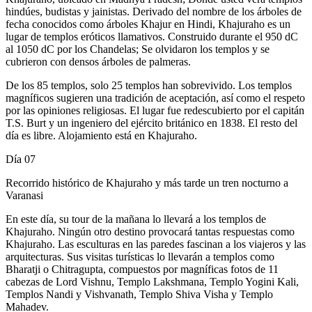
hindúes, budistas y jainistas. Derivado del nombre de los árboles de
fecha conocidos como árboles Khajur en Hindi, Khajuraho es un
lugar de templos eróticos llamativos. Construido durante el 950 dC
al 1050 dC por los Chandelas; Se olvidaron los templos y se
cubrieron con densos árboles de palmeras.
De los 85 templos, solo 25 templos han sobrevivido. Los templos
magníficos sugieren una tradición de aceptación, así como el respeto
por las opiniones religiosas. El lugar fue redescubierto por el capitán
T.S. Burt y un ingeniero del ejército británico en 1838. El resto del
día es libre. Alojamiento está en Khajuraho.
Día 07
Recorrido histórico de Khajuraho y más tarde un tren nocturno a
Varanasi
En este día, su tour de la mañana lo llevará a los templos de
Khajuraho. Ningún otro destino provocará tantas respuestas como
Khajuraho. Las esculturas en las paredes fascinan a los viajeros y las
arquitecturas. Sus visitas turísticas lo llevarán a templos como
Bharatji o Chitragupta, compuestos por magníficas fotos de 11
cabezas de Lord Vishnu, Templo Lakshmana, Templo Yogini Kali,
Templos Nandi y Vishvanath, Templo Shiva Visha y Templo
Mahadev.