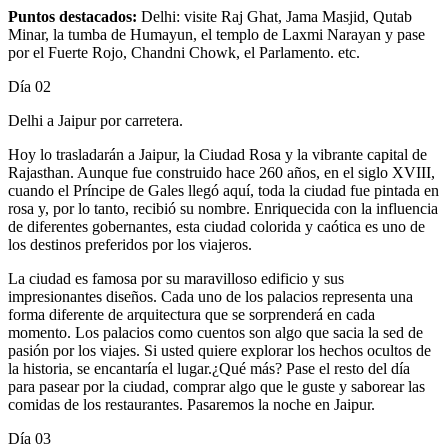
Puntos destacados:
Delhi: visite Raj Ghat, Jama Masjid, Qutab
Minar, la tumba de Humayun, el templo de Laxmi Narayan y pase
por el Fuerte Rojo, Chandni Chowk, el Parlamento. etc.
Día 02
Delhi a Jaipur por carretera.
Hoy lo trasladarán a Jaipur, la Ciudad Rosa y la vibrante capital de
Rajasthan. Aunque fue construido hace 260 años, en el siglo XVIII,
cuando el Príncipe de Gales llegó aquí, toda la ciudad fue pintada en
rosa y, por lo tanto, recibió su nombre. Enriquecida con la influencia
de diferentes gobernantes, esta ciudad colorida y caótica es uno de
los destinos preferidos por los viajeros.
La ciudad es famosa por su maravilloso edificio y sus
impresionantes diseños. Cada uno de los palacios representa una
forma diferente de arquitectura que se sorprenderá en cada
momento. Los palacios como cuentos son algo que sacia la sed de
pasión por los viajes. Si usted quiere explorar los hechos ocultos de
la historia, se encantaría el lugar.¿Qué más? Pase el resto del día
para pasear por la ciudad, comprar algo que le guste y saborear las
comidas de los restaurantes. Pasaremos la noche en Jaipur.
Día 03