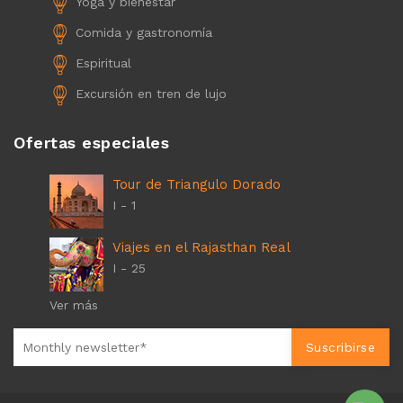
Yoga y bienestar
Comida y gastronomía
Espiritual
Excursión en tren de lujo
Ofertas especiales
Tour de Triangulo Dorado
I - 1
Viajes en el Rajasthan Real
I - 25
Ver más
Suscribirse