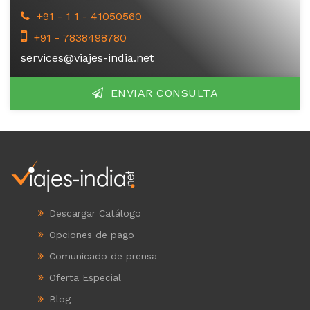
Triángulo de Oro con Khajuraho y
+91 - 1 1 - 41050560
Varanasi
+91 - 7838498780
I - 38
services@viajes-india.net
Tour de
Patrimonio
ENVIAR CONSULTA
y Cultura
Rajasthan
I - 42
Descargar Catálogo
Opciones de pago
Comunicado de prensa
Oferta Especial
Blog