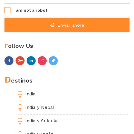
I am not a robot
Enviar ahora
F
ollow Us
D
estinos
India
India y Nepal
India y Srilanka