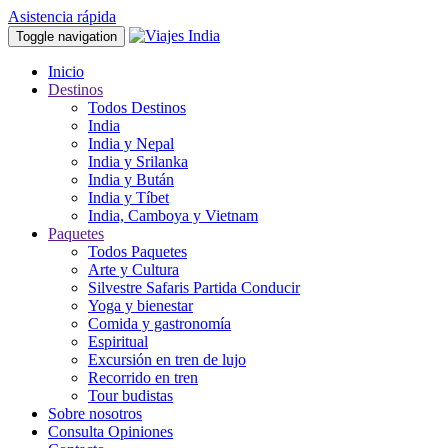
Asistencia rápida
Toggle navigation
Inicio
Destinos
Todos Destinos
India
India y Nepal
India y Srilanka
India y Bután
India y Tíbet
India, Camboya y Vietnam
Paquetes
Todos Paquetes
Arte y Cultura
Silvestre Safaris Partida Conducir
Yoga y bienestar
Comida y gastronomía
Espiritual
Excursión en tren de lujo
Recorrido en tren
Tour budistas
Sobre nosotros
Consulta Opiniones