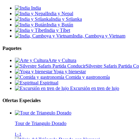
India
India y Nepal
India y Srilanka
India y Bután
India y Tíbet
India, Camboya y Vietnam
P
aquetes
Arte y Cultura
Silvestre Safaris Partida C
Yoga y bienestar
Comida y gastronomía
Espiritual
Excursión en tren de lujo
O
fertas Especiales
Tour de Triangulo Dorado
I - 1